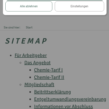
Alle ablehnen
Einstellungen
Sie sind hier:
Start
S I T E M A P
Für Arbeitgeber
Das Angebot
Chemie-Tarif I
Chemie-Tarif II
Mitgliedschaft
Beitrittserklärung
Entgeltumwandlungsvereinbarung
Informationen vor Abschluss